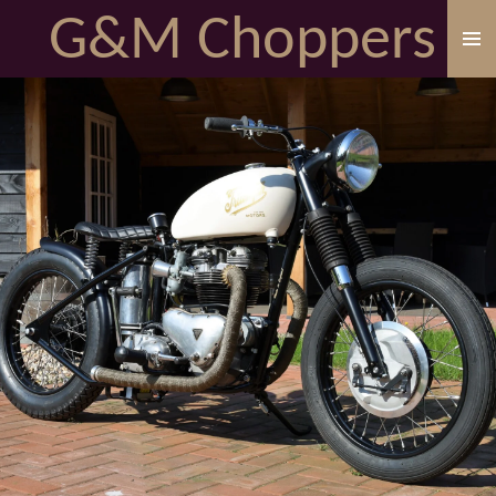
G&M Choppers
Ga
direct
naar
de
hoofdinhoud